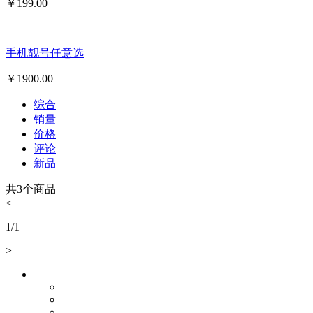
￥
199.00
手机靓号任意选
￥
1900.00
综合
销量
价格
评论
新品
共
3
个商品
<
1
/
1
>