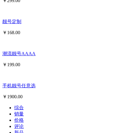
￥
299.00
靓号定制
￥
168.00
潮流靓号AAAA
￥
199.00
手机靓号任意选
￥
1900.00
综合
销量
价格
评论
新品