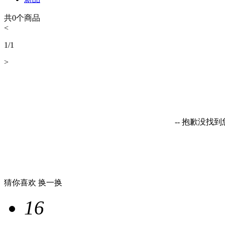
共
0
个商品
<
1
/
1
>
-- 抱歉没找
猜你喜欢
换一换
16